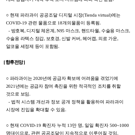
○
현재 파라과이 공공조달 디지털 시장
(Tienda virtual)
에는
COVID-19
관련 물품으로
18
개의
물품이 등록됨
.
-
방호복
,
디지털 체온계
, N95
마스크
,
핸드타월
,
수술용 마스크
,
수술용 라텍스 장갑
,
보호경
,
신발 커버
,
헤어캡
,
의료 가운
,
알코올 세정제 등이 포함됨
.
[
향후전망
]
○
파라과이는
2020
년에 공급자 확보에 어려움을 겪었기에
2021
년에는 공급자 참여 촉진을 위한
적극적인 조치를 취할
것으로 보임
.
-
법적 시스템 개선과 정보 공개 정책을 활용하여 파라과이
시장에 진입을 확대할 수 있음
.
○
현재
COVID-19
확진자 누적
13
만 명
,
일일 확진자
500~1000
명대이므로
,
관련 공공조달이
지속적으로 이루어질 것임
.