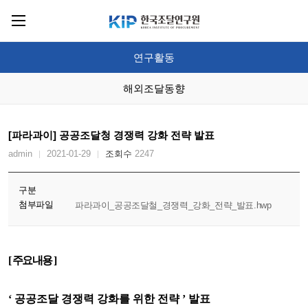
KIP
한국조달연구원
연구활동
해외조달동향
[파라과이] 공공조달청 경쟁력 강화 전략 발표
admin
2021-01-29
조회수
2247
구분
첨부파일
파라과이_공공조달철_경쟁력_강화_전략_발표.hwp
[
주요내용
]
‘
공공조달 경쟁력 강화를 위한 전략
’
발표