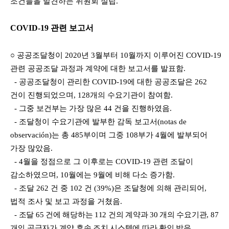
조건들을 발견하는 위원회 설립
.
COVID-19
관련 보고서
○
공공조달청이
2020
년
3
월부터
10
월까지 이루어진
COVID-19
관련 공공조달 과정과 계약에
대한 보고서를 발표함
.
-
공공조달청이 관리한
COVID-19
에 대한 공공조달은
262
건이 진행되었으며
, 128
개의 수요기
관이 참여함
.
-
그중 보건부는 가장 많은
44
건을 진행하였음
.
-
조달청이 수요기관에 발부한 감독 보고서
(notas de
observación)
는 총
485
부이며 그중
108
부가
4
월에 발부되어
가장 많았음
.
- 4
월을 정점으로 그 이후로는
COVID-19
관련 조달이
감소하였으며
, 10
월에는
9
월에 비해 다
소 증가함
.
-
조달
262
건 중
102
건
(39%)
은 조달청에 의해 관리되어
,
법적 조사 및 보고 과정을 거쳤
음
.
-
조달
65
건에 해당하는
112
건의 계약과
30
개의 수요기관
, 87
개의 공급자가 계약 후속 조치
시스템에 따라 확인 받음
.