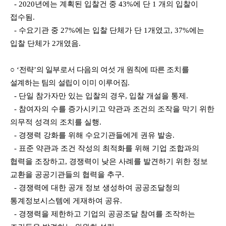
- 2020
년에는 계획된 입찰건 중
43%
에 단
1
개의 입찰이
접수됨
.
-
수요기관 중
27%
에는 입찰 단체가 단
1
개였고
, 37%
에는
입찰 단체가
2
개였음
.
○
‘
전략
’
의 일부로서 다음의 여섯 개 원칙에 따른 조치를
설계하는 팀의 설립이 이미 이루어짐
.
-
단일 참가자만 있는 입찰의 경우
,
입찰 개설을 통제
.
-
참여자의 수를 증가시키고 약관과 조건의 조작을 막기 위한
의무적 성격의 조치를 실행
.
-
경쟁력 강화를 위해 수요기관들에게 권유 발송
.
-
표준 약관과 조건 작성의 최적화를 위해 기업 조합과의
협력을 조장하고
,
경쟁력이 낮은 사
례를 발견하기 위한 정보
교환을 공공기관들의 협력을 추구
.
-
경쟁력에 대한 공개 정보 생성하여 공공조달청의
통계정보시스템에 게재하여 공유
.
-
경쟁력을 제한하고 기업의 공공조달 참여를 조작하는