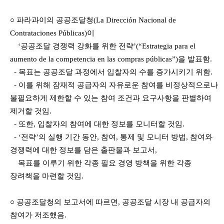
○
파라과이의 공공조달청
(
La Dirección Nacional de
Contrataciones Públicas)
이
‘
공공조달
경쟁력 강화를 위한 전략
’(“Estrategia para el
aumento
de la competencia en las
compras públicas”)
을 발표함
.
-
목표는 공공조달 과정에서 입찰자의 수를 증가시키기 위함
.
-
이를 위해 잠재적 공급자의 자유로운 참여를 비정상적으로나
불필요하게 제한할 수 있는 참
여 조건과 요구사항을 판별하여
제거할 것임
.
-
또한
,
입찰자의 참여에 대한 정보를 모니터할 것임
.
- ‘
전략
’
의 실행 기간 동안
,
참여
,
통제 및 모니터 방법
,
참여와
경쟁력에 대한 정보를 담은
출판물과 보고서
,
목표를 이루기 위한 각종 필요 경영 방책을 위한
각종
장려책을 마련할
것임
.
○
공공조달청의 보고서에 따르면
,
공공조달 시장 내 공급자의
참여가 저조했음
.